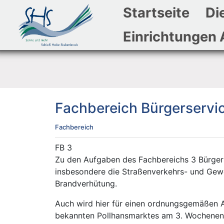
Startseite
Di
Einrichtungen 
Fachbereich Bürgerservi
Fachbereich
Kurzbezeichnung
FB 3
Beschreibung
Zu den Aufgaben des Fachbereichs 3 Bürger
insbesondere die Straßenverkehrs- und Ge
Brandverhütung.
Auch wird hier für einen ordnungsgemäßen A
bekannten Pollhansmarktes am 3. Wochenend