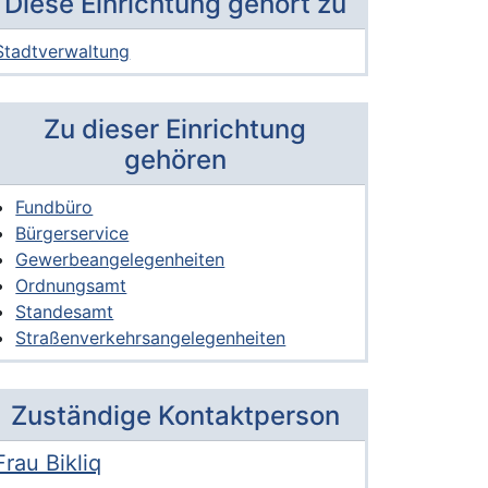
Diese Einrichtung gehört zu
Stadtverwaltung
Zu dieser Einrichtung
gehören
Fundbüro
Bürgerservice
Gewerbeangelegenheiten
Ordnungsamt
Standesamt
Straßenverkehrsangelegenheiten
Zuständige Kontaktperson
Frau Bikliq
Voller Name:
Beschreibung der zuständigen Kontaktperson Frau Bikliq