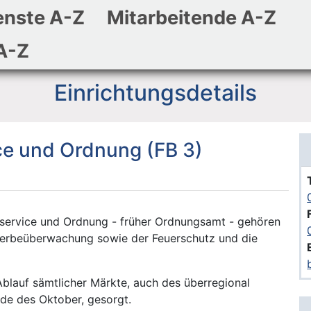
enste A-Z
Mitarbeitende A-Z
Zum Hauptinhalt
Zum Header
Zum Footer
A-Z
Einrichtungsdetails
ce und Ordnung (FB 3)
service und Ordnung - früher Ordnungsamt - gehören
werbeüberwachung sowie der Feuerschutz und die
blauf sämtlicher Märkte, auch des überregional
e des Oktober, gesorgt.