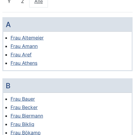
Kein Treffer bei Buchstabe
Kein Treffer bei Buchstabe
Treffer in einer Liste anzeigen
Y
Z
Alle
A
Frau Altemeier
Frau Amann
Frau Aref
Frau Athens
B
Frau Bauer
Frau Becker
Frau Biermann
Frau Bikliq
Frau Bökamp