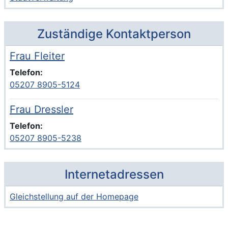
Zuständige Kontaktperson
Frau Fleiter
Voller Name:
Beschreibung der zuständigen Kontaktperson Frau Fleite
Telefon:
05207 8905-5124
Frau Dressler
Voller Name:
Beschreibung der zuständigen Kontaktperson Frau Dress
Telefon:
05207 8905-5238
Internetadressen
Gleichstellung auf der Homepage