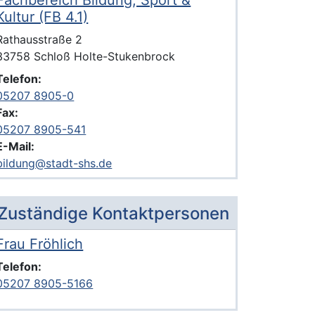
Fachbereich Bildung, Sport &
Kultur (FB 4.1)
Anschrift der Einrichtung
Strasse und Hausnummer
Rathausstraße 2
PLZ und Ort
33758 Schloß Holte-Stukenbrock
Telefon:
05207 8905-0
Fax:
05207 8905-541
E-Mail:
bildung@stadt-shs.de
Zuständige Kontaktpersonen
Frau Fröhlich
Voller Name:
Beschreibung der zuständigen KontaktpersonFrau Fröhlich
Telefon:
05207 8905-5166