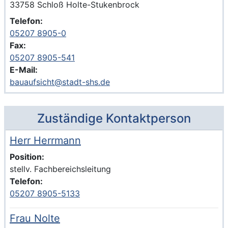
PLZ und Ort
33758 Schloß Holte-Stukenbrock
Telefon:
05207 8905-0
Fax:
05207 8905-541
E-Mail:
bauaufsicht@stadt-shs.de
Zuständige Kontaktperson
Herr Herrmann
Voller Name:
Beschreibung der zuständigen KontaktpersonHerr Herr
Position:
stellv. Fachbereichsleitung
Telefon:
05207 8905-5133
Frau Nolte
Voller Name:
Beschreibung der zuständigen KontaktpersonFrau Nolte