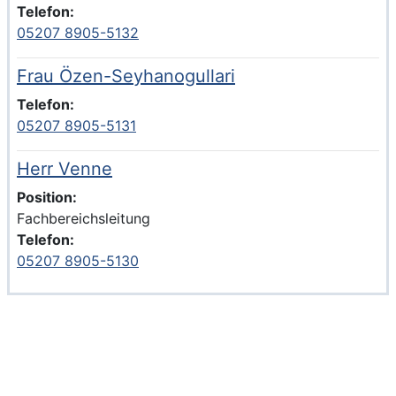
Telefon:
05207 8905-5132
Frau Özen-Seyhanogullari
Voller Name:
Beschreibung der zuständigen KontaktpersonFrau Özen-
Telefon:
05207 8905-5131
Herr Venne
Voller Name:
Beschreibung der zuständigen KontaktpersonHerr Venne
Position:
Fachbereichsleitung
Telefon:
05207 8905-5130