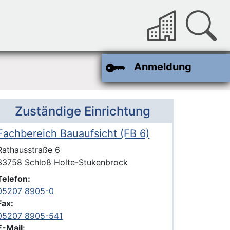
Anmeldung
Zuständige Einrichtung
Fachbereich Bauaufsicht (FB 6)
Name der Einrichtung
Anschrift der Einrichtung
Strasse und Hausnummer
Rathausstraße 6
PLZ und Ort
33758 Schloß Holte-Stukenbrock
Telefon:
05207 8905-0
Fax:
05207 8905-541
E-Mail: