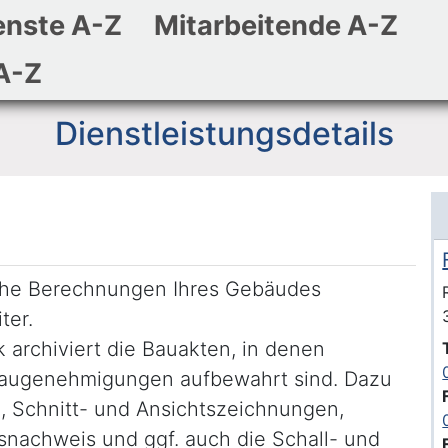
enste A-Z
Mitarbeitende A-Z
Zum Hauptinhalt
Zum Header
Zum Footer
A-Z
Dienstleistungsdetails
che Berechnungen Ihres Gebäudes
ter.
 archiviert die Bauakten, in denen
 Baugenehmigungen aufbewahrt sind. Dazu
-, Schnitt- und Ansichtszeichnungen,
snachweis und ggf. auch die Schall- und